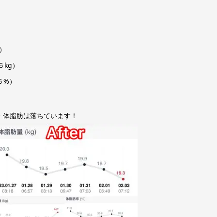
）
６kg）
６%）
・体脂肪は落ちています！