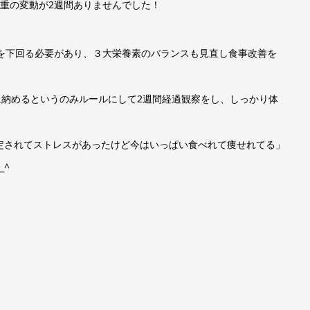
lで体重の変動が2週間ありませんでした！
al”を下回る必要があり、３大栄養素のバランスも見直し食事改善を
al”に納めるというのみルールにして2週間経過観察をし、しっかり体
定されてストレスがあったけど今はいっぱい食べれて痩せれてる」
_^